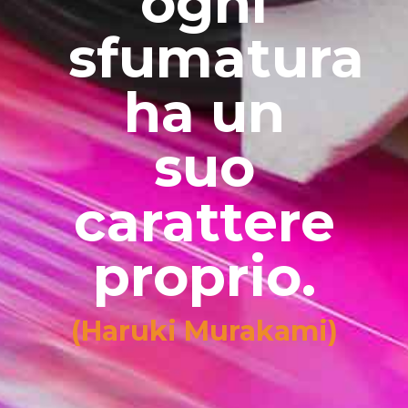
ogni
sfumatura
ha un
suo
carattere
proprio.
(Haruki Murakami)