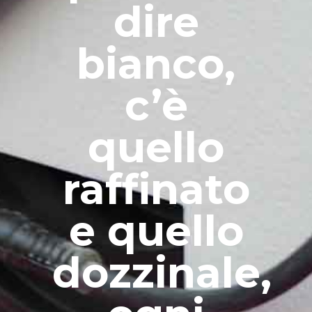
dire
bianco,
c’è
quello
raffinato
e quello
dozzinale,